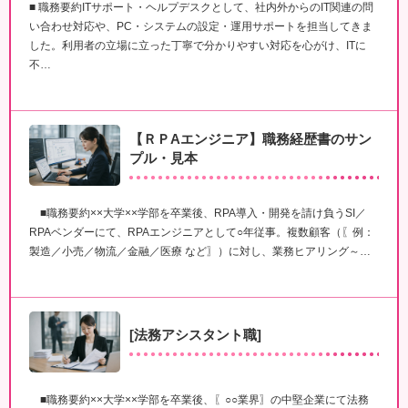
■ 職務要約ITサポート・ヘルプデスクとして、社内外からのIT関連の問
い合わせ対応や、PC・システムの設定・運用サポートを担当してきま
した。利用者の立場に立った丁寧で分かりやすい対応を心がけ、ITに
不…
【ＲＰAエンジニア】職務経歴書のサン
プル・見本
■職務要約××大学××学部を卒業後、RPA導入・開発を請け負うSI／
RPAベンダーにて、RPAエンジニアとして○年従事。複数顧客（〖例：
製造／小売／物流／金融／医療 など〗）に対し、業務ヒアリング～…
[法務アシスタント職]
■職務要約××大学××学部を卒業後、〖○○業界〗の中堅企業にて法務