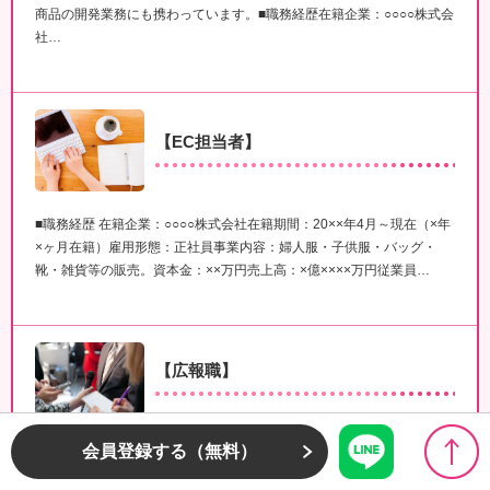
商品の開発業務にも携わっています。■職務経歴在籍企業：○○○○株式会
社…
【EC担当者】
■職務経歴 在籍企業：○○○○株式会社在籍期間：20××年4月～現在（×年
×ヶ月在籍）雇用形態：正社員事業内容：婦人服・子供服・バッグ・
靴・雑貨等の販売。資本金：××万円売上高：×億××××万円従業員…
【広報職】
■職務要約××大学××学部を卒業後、 新卒にて××製品を製造する○○○○株
会員登録する（無料）
式会社に入社。新人研修および、 ××製品製造現場での実地研修を実施