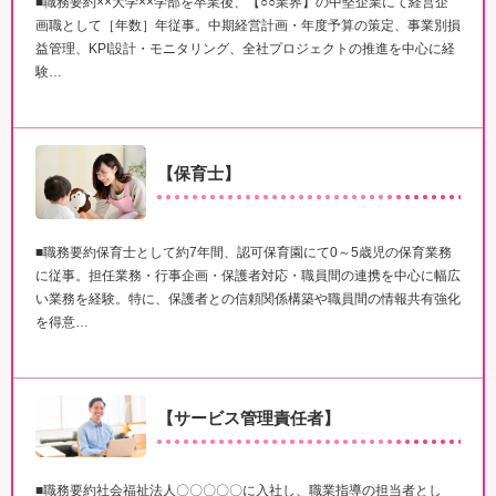
■職務要約××大学××学部を卒業後、【○○業界】の中堅企業にて経営企
画職として［年数］年従事。中期経営計画・年度予算の策定、事業別損
益管理、KPI設計・モニタリング、全社プロジェクトの推進を中心に経
験…
【保育士】
■職務要約保育士として約7年間、認可保育園にて0～5歳児の保育業務
に従事。担任業務・行事企画・保護者対応・職員間の連携を中心に幅広
い業務を経験。特に、保護者との信頼関係構築や職員間の情報共有強化
を得意…
【サービス管理責任者】
■職務要約社会福祉法人〇〇〇〇〇に入社し、職業指導の担当者とし