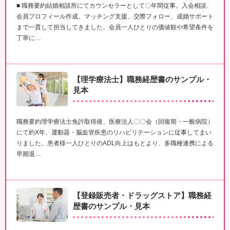
■ 職務要約結婚相談所にてカウンセラーとして〇年間従事。入会相談、
会員プロフィール作成、マッチング支援、交際フォロー、成婚サポート
まで一貫して担当してきました。会員一人ひとりの価値観や希望条件を
丁寧に…
【理学療法士】職務経歴書のサンプル・
見本
職務要約理学療法士免許取得後、医療法人〇〇会（回復期・一般病院）
にて約X年、運動器・脳血管疾患のリハビリテーションに従事してまい
りました。患者様一人ひとりのADL向上はもとより、多職種連携による
早期退…
【登録販売者・ドラッグストア】職務経
歴書のサンプル・見本