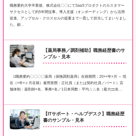
職務要約大学卒業後、株式会社〇〇にてSaaSプロダクトのカスタマー
サクセスとして約5年間従事。導入支援（オンボーディング）から活用
促進、アップセル・クロスセルの提案まで一貫して担当してまいりまし
た。顧…
【薬局事務／調剤補助】職務経歴書のサ
ンプル・見本
□職務要約〇〇〇〇薬局（保険調剤薬局）在籍期間：20××年×月 ～ 現
在（×年×ヶ月在籍）雇用形態：正社員（または契約社員／パート）店
舗体制：薬剤師×名、事務×名／1日来局数：平均△△名（最大□□名…
【ITサポート・ヘルプデスク】職務経歴
書のサンプル・見本