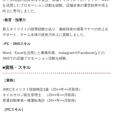
を活用したプロモーション活動を経験。店舗全体の運営効率や売上
向上に寄与しました。
○
教育・指導力
新人ネイリストの指導経験があり、施術技術や接客マナーの向上を
サポート。チーム全体の技術力向上に貢献しました。
○
PC・SNSスキル
Word、Excelを活用した事務作業、InstagramやFacebookなどの
SNSでの店舗プロモーション活動を経験。
■資格・スキル
［資格］
JNECネイリスト技能検定1級（20××年××月取得）
ネイルサロン衛生管理士 （20××年××月取得）
普通自動車第一種運転免許（20××年××月取得）
［PCスキル］