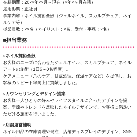
在籍期間：20××年××月～現在（×年×ヶ月在籍）
雇用形態：正社員
事業内容：ネイル施術全般（ジェルネイル、スカルプチュア、ネイ
ルケア等）
従業員数：××名（ネイリスト：×名、受付・事務：×名）
■担当業務
○ネイル施術全般
お客様のニーズに合わせたジェルネイル、スカルプチュア、ネイル
アートの施術（1日5～8名程度）。
ケアメニュー（爪のケア、甘皮処理、保湿ケアなど）を提供し、お
客様のリピート率向上に貢献しました。
○カウンセリングとデザイン提案
お客様一人ひとりの好みやライフスタイルに合ったデザインを提
案。季節やトレンドを反映したネイルデザインで、お客様に満足い
ただける施術を行いました。
○店舗運営補助
ネイル用品の在庫管理や発注、店舗ディスプレイのデザイン、SNS