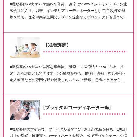
■職務要約××大学××学部を卒業後、 新卒にて×××インテリアデザイン株
式会社に入社。以来、インテリアコーディネーターとして[年数]年の経
験を持ち、住宅や商業空間のデザイン提案からプロジェクト管理まで…
【准看護師】
■職務要約××大学××学部を卒業後、 新卒にて医療法人×××に入社。以
来、准看護師として[年数]年間の経験を持ち、[内科・外科・整形外科・
老人看護などの専門分野や特化したスキル]で活躍。患者のケアから…
[ブライダルコーディネーター職]
■職務要約大学卒業後、ブライダル業界で5年以上の実績を持ち、100組
以上の挙式・披露宴のコーディネートを経験。式場選びからテーマや演