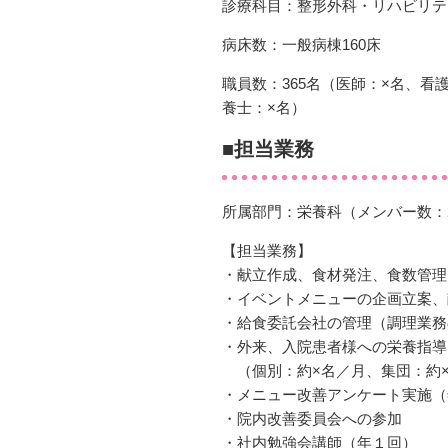
診療科目：整形外科・リハビリテ
病床数：一般病棟160床
職員数：365名（医師：×名、看
養士：×名）
■担当業務
所属部門：栄養科（メンバー数：
【担当業務】
・献立作成、食材発注、食数管理
・イベントメニューの企画立案、
・給食委託会社の管理（調理業務
・外来、入院患者様への栄養指導
（個別：約×名／月、集団：約
・メニュー改善アンケート実施（
・院内改善委員会への参加
・社内勉強会講師（年１回）