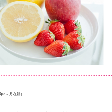
×年×ヶ月在籍）