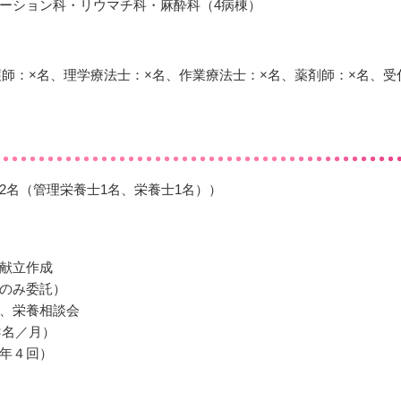
ーション科・リウマチ科・麻酔科（4病棟）
護師：×名、理学療法士：×名、作業療法士：×名、薬剤師：×名、受
2名（管理栄養士1名、栄養士1名））
献立作成
のみ委託）
、栄養相談会
×名／月）
年４回）