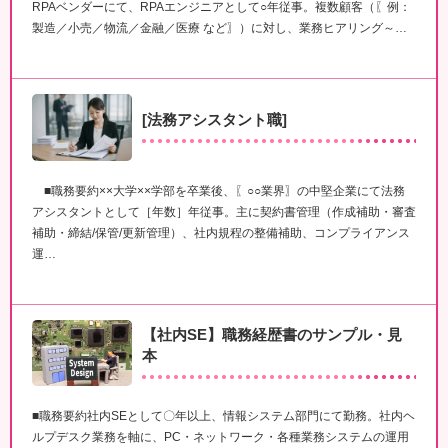
RPAベンダーにて、RPAエンジニアとして○年従事。複数顧客（〖例：
製造／小売／物流／金融／医療 など〗）に対し、業務ヒアリング～…
[法務アシスタント職]
■職務要約××大学××学部を卒業後、〖○○業界〗の中堅企業にて法務
アシスタントとして［年数］年従事。主に契約書管理（作成補助・審査
補助・締結/保管/更新管理）、社内規程の整備補助、コンプライアンス
運…
【社内SE】職務経歴書のサンプル・見
本
■職務要約社内SEとして〇年以上、情報システム部門にて勤務。社内ヘ
ルプデスク業務を軸に、PC・ネットワーク・各種業務システムの運用