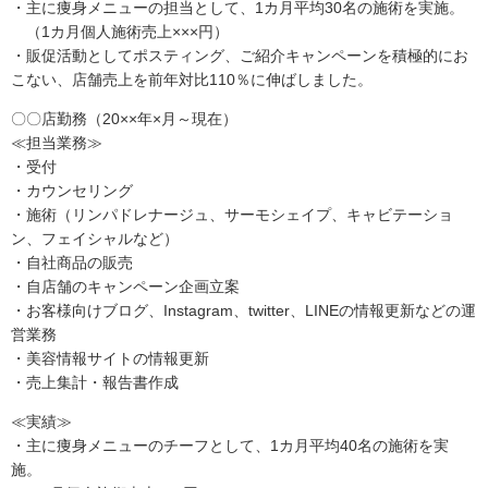
・主に痩身メニューの担当として、1カ月平均30名の施術を実施。
（1カ月個人施術売上×××円）
・販促活動としてポスティング、ご紹介キャンペーンを積極的にお
こない、店舗売上を前年対比110％に伸ばしました。
〇〇店勤務（20××年×月～現在）
≪担当業務≫
・受付
・カウンセリング
・施術（リンパドレナージュ、サーモシェイプ、キャビテーショ
ン、フェイシャルなど）
・自社商品の販売
・自店舗のキャンペーン企画立案
・お客様向けブログ、Instagram、twitter、LINEの情報更新などの運
営業務
・美容情報サイトの情報更新
・売上集計・報告書作成
≪実績≫
・主に痩身メニューのチーフとして、1カ月平均40名の施術を実
施。