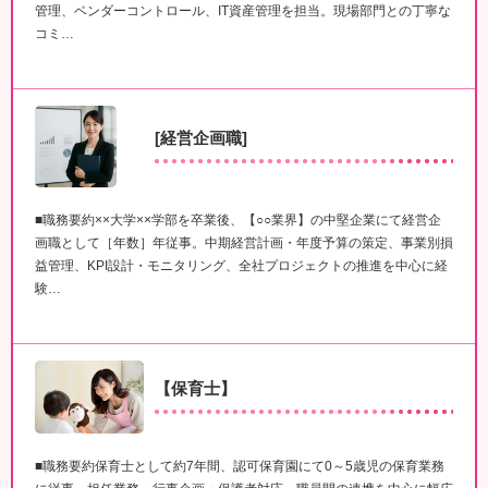
管理、ベンダーコントロール、IT資産管理を担当。現場部門との丁寧な
コミ…
[経営企画職]
■職務要約××大学××学部を卒業後、【○○業界】の中堅企業にて経営企
画職として［年数］年従事。中期経営計画・年度予算の策定、事業別損
益管理、KPI設計・モニタリング、全社プロジェクトの推進を中心に経
験…
【保育士】
■職務要約保育士として約7年間、認可保育園にて0～5歳児の保育業務