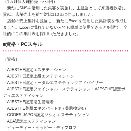
（1カ月個人施術売上×××円）
・新たにSNSを活用した集客を実施し、主担当として来店者数増に
貢献。店舗売上を前年対比110％に伸ばしました。
・店舗の売上集計を担当し、新たにExcelを使用した集計表を作成し
ました。Excelに慣れていない人でも簡単に使用できると好評で、全
社的にこの集計表を採用いただきました。
■資格・PCスキル
［資格］
・AJESTHE認定エステティシャン
・AJESTHE認定上級エステティシャン
・AJESTHE認定トータルエステティックアドバイザー
・AJESTHE認定フェイシャルエステティシャン・AJESTHE認定ボ
ディエステティシャン
・AJESTHE認定衛生管理者
・AJESTHE美肌エキスパート®（美肌検定®）
・CODES-JAPON認定ソシオエステティシャン
・AEA認定エステティシャン
・ビューティー・セラピー・ディプロマ