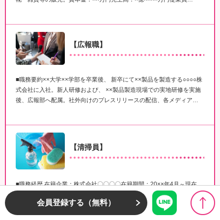
【広報職】
■職務要約××大学××学部を卒業後、 新卒にて××製品を製造する○○○○株
式会社に入社。新人研修および、 ××製品製造現場での実地研修を実施
後、広報部へ配属。社外向けのプレスリリースの配信、各メディア…
【清掃員】
■職務経歴 在籍企業：株式会社〇〇〇〇在籍期間：20××年4月～現在
（×年×ヶ月在籍）雇用形態：契約社員事業内容：ビルメンテナンス業
会員登録する（無料）
務。資本金：×××万円売上高：××億××××万円従業員数： ×…