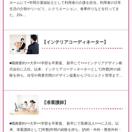
ホームにて×年間介護福祉士として利用者の介護を担当。利用者の日常
生活の介助やリハビリ、レクリエーション、食事作りなどを行ってき
た。20x…
【インテリアコーディネーター】
■職務要約××大学××学部を卒業後、 新卒にて×××インテリアデザイン株
式会社に入社。以来、インテリアコーディネーターとして[年数]年の経
験を持ち、住宅や商業空間のデザイン提案からプロジェクト管理まで…
【准看護師】
■職務要約××大学××学部を卒業後、 新卒にて医療法人×××に入社。以
来、准看護師として[年数]年間の経験を持ち、[内科・外科・整形外科・