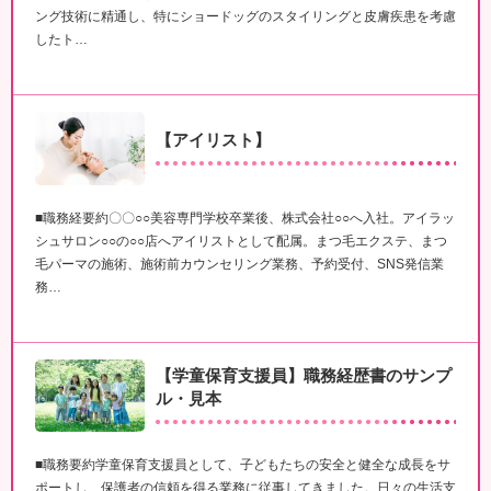
ング技術に精通し、特にショードッグのスタイリングと皮膚疾患を考慮
したト…
【アイリスト】
■職務経要約〇〇○○美容専門学校卒業後、株式会社○○へ入社。アイラッ
シュサロン○○の○○店へアイリストとして配属。まつ毛エクステ、まつ
毛パーマの施術、施術前カウンセリング業務、予約受付、SNS発信業
務…
【学童保育支援員】職務経歴書のサンプ
ル・見本
■職務要約学童保育支援員として、子どもたちの安全と健全な成長をサ
ポートし、保護者の信頼を得る業務に従事してきました。日々の生活支