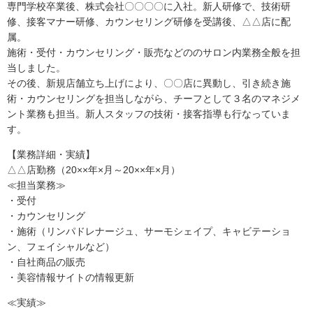
専門学校卒業後、株式会社〇〇〇〇に入社。新人研修で、技術研
修、接客マナー研修、カウンセリング研修を受講後、△△店に配
属。
施術・受付・カウンセリング・販売などののサロン内業務全般を担
当しました。
その後、新規店舗立ち上げにより、〇〇店に異動し、引き続き施
術・カウンセリングを担当しながら、チーフとして３名のマネジメ
ント業務も担当。新人スタッフの技術・接客指導も行なっていま
す。
【業務詳細・実績】
△△店勤務（20××年×月～20××年×月）
≪担当業務≫
・受付
・カウンセリング
・施術（リンパドレナージュ、サーモシェイプ、キャビテーショ
ン、フェイシャルなど）
・自社商品の販売
・美容情報サイトの情報更新
≪実績≫