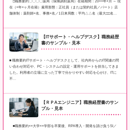
□職務要約〇〇〇〇薬局（保険調剤薬局）在籍期間：20××年×月 ～ 現
在（×年×ヶ月在籍）雇用形態：正社員（または契約社員／パート）店
舗体制：薬剤師×名、事務×名／1日来局数：平均△△名（最大□□名…
【ITサポート・ヘルプデスク】職務経歴
書のサンプル・見本
■ 職務要約ITサポート・ヘルプデスクとして、社内外からのIT関連の問
い合わせ対応や、PC・システムの設定・運用サポートを担当してきま
した。利用者の立場に立った丁寧で分かりやすい対応を心がけ、ITに
不…
【ＲＰAエンジニア】職務経歴書のサン
プル・見本
■職務要約××大学××学部を卒業後、RPA導入・開発を請け負うSI／