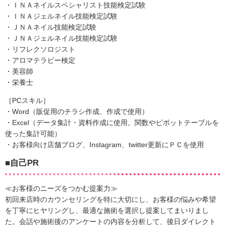
・ＩＮＡネイルスペシャリスト技能検定試験
・ＩＮＡジェルネイル技能検定試験
・ＪＮＡネイル技能検定試験
・ＪＮＡジェルネイル技能検定試験
・リフレクソロジスト
・アロマテラピー検定
・美容師
・栄養士
［PCスキル］
・Word（販促用のチラシ作成、作成で使用）
・Excel（データ集計・資料作成に使用。関数やピボットテーブルを
使った集計可能）
・お客様向け店舗ブログ、Instagram、twitter更新にＰＣを使用
■自己PR
≪お客様のニーズをつかむ提案力≫
初回来店時のカウンセリングを特に大切にし、お客様の悩みや希望
を丁寧にヒヤリングし、最適な施術を選択し提案してまいりまし
た。会話や施術後のアンケートの内容を分析して、後日ダイレクト