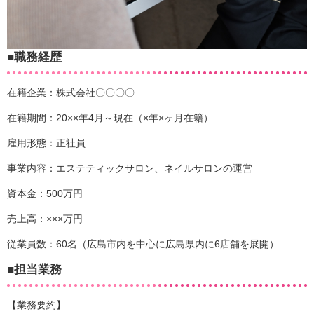
■職務経歴
在籍企業：株式会社〇〇〇〇
在籍期間：20××年4月～現在（×年×ヶ月在籍）
雇用形態：正社員
事業内容：エステティックサロン、ネイルサロンの運営
資本金：500万円
売上高：×××万円
従業員数：60名（広島市内を中心に広島県内に6店舗を展開）
■担当業務
【業務要約】