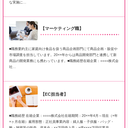
な実施に…
【マーケティング職】
■職務要約主に家庭向け食品を扱う商品企画部門にて商品企画・販促や
市場調査を担当しています。20××年からは商品開発部門と連携して新
商品の開発業務にも携わっています。■職務経歴在籍企業：○○○○株式会
社…
【EC担当者】
■職務経歴 在籍企業：○○○○株式会社在籍期間：20××年4月～現在（×年
×ヶ月在籍）雇用形態：正社員事業内容：婦人服・子供服・バッグ・
靴・雑貨等の販売。資本金：××万円売上高：×億××××万円従業員…