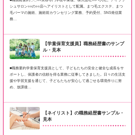
■職務経要約〇〇○○美容専門学校卒業後、株式会社○○へ入社。アイラッ
シュサロン○○の○○店へアイリストとして配属。まつ毛エクステ、まつ
毛パーマの施術、施術前カウンセリング業務、予約受付、SNS発信業
務…
【学童保育支援員】職務経歴書のサンプ
ル・見本
■職務要約学童保育支援員として、子どもたちの安全と健全な成長をサ
ポートし、保護者の信頼を得る業務に従事してきました。日々の生活支
援や学習支援を通じて、子どもたちが安心して過ごせる環境作りに努
め、放課後…
【ネイリスト】の職務経歴書サンプル・
見本