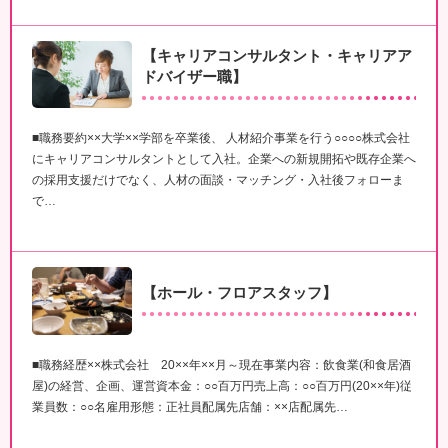
【キャリアコンサルタント・キャリアア
ドバイザー職】
■職務要約××大学××学部を卒業後、 人材紹介事業を行う○○○○株式会社
にキャリアコンサルタントとして入社。企業への新規開拓や既存企業へ
の採用支援だけでなく、人材の面談・マッチング・入社後フォローま
で…
【ホール・フロアスタッフ】
■職務経歴××株式会社 20××年××月～現在事業内容：飲食業(和食居酒
屋)の経営、企画、運営資本金：○○百万円売上高：○○百万円(20××年)従
業員数：○○名雇用形態：正社員配属先店舗：××店配属先…