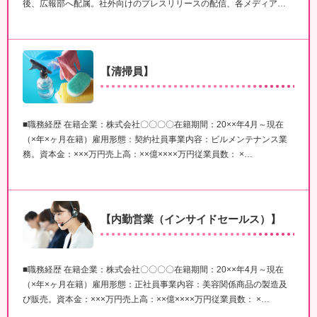
後、広報部へ配属。社外向けのプレスリリースの配信、各メディア…
【清掃員】
■職務経歴 在籍企業：株式会社〇〇〇〇在籍期間：20××年4月～現在
（×年×ヶ月在籍）雇用形態：契約社員事業内容：ビルメンテナンス業
務。資本金：×××万円売上高：××億××××万円従業員数： ×…
【内勤営業（インサイドセールス）】
■職務経歴 在籍企業：株式会社〇〇〇〇在籍期間：20××年4月～現在
（×年×ヶ月在籍）雇用形態：正社員事業内容：美容関係商品の製造及
び販売。資本金：×××万円売上高：××億××××万円従業員数： ×…