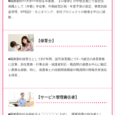
■職務要約××大学××学部を卒業後、【○○業界】の中堅企業にて経営企
画職として［年数］年従事。中期経営計画・年度予算の策定、事業別損
益管理、KPI設計・モニタリング、全社プロジェクトの推進を中心に経
験…
【保育士】
■職務要約保育士として約7年間、認可保育園にて0～5歳児の保育業務
に従事。担任業務・行事企画・保護者対応・職員間の連携を中心に幅広
い業務を経験。特に、保護者との信頼関係構築や職員間の情報共有強化
を得意…
【サービス管理責任者】
■職務要約社会福祉法人〇〇〇〇〇に入社し、職業指導の担当者とし