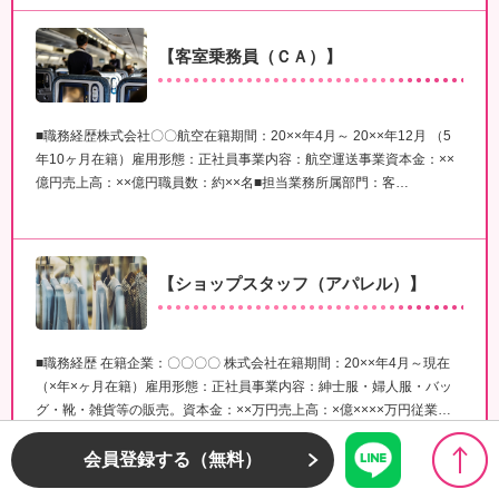
【客室乗務員（ＣＡ）】
■職務経歴株式会社〇〇航空在籍期間：20××年4月～ 20××年12月 （5
年10ヶ月在籍）雇用形態：正社員事業内容：航空運送事業資本金：××
億円売上高：××億円職員数：約××名■担当業務所属部門：客…
【ショップスタッフ（アパレル）】
■職務経歴 在籍企業：〇〇〇〇 株式会社在籍期間：20××年4月～現在
（×年×ヶ月在籍）雇用形態：正社員事業内容：紳士服・婦人服・バッ
グ・靴・雑貨等の販売。資本金：××万円売上高：×億××××万円従業…
会員登録する（無料）