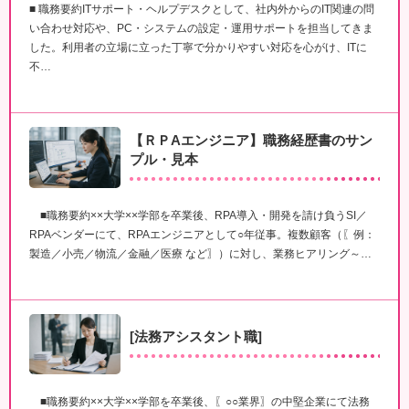
■ 職務要約ITサポート・ヘルプデスクとして、社内外からのIT関連の問
い合わせ対応や、PC・システムの設定・運用サポートを担当してきま
した。利用者の立場に立った丁寧で分かりやすい対応を心がけ、ITに
不…
【ＲＰAエンジニア】職務経歴書のサン
プル・見本
■職務要約××大学××学部を卒業後、RPA導入・開発を請け負うSI／
RPAベンダーにて、RPAエンジニアとして○年従事。複数顧客（〖例：
製造／小売／物流／金融／医療 など〗）に対し、業務ヒアリング～…
[法務アシスタント職]
■職務要約××大学××学部を卒業後、〖○○業界〗の中堅企業にて法務