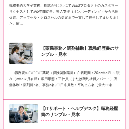
職務要約大学卒業後、株式会社〇〇にてSaaSプロダクトのカスタマー
サクセスとして約5年間従事。導入支援（オンボーディング）から活用
促進、アップセル・クロスセルの提案まで一貫して担当してまいりまし
た。顧…
【薬局事務／調剤補助】職務経歴書のサ
ンプル・見本
□職務要約〇〇〇〇薬局（保険調剤薬局）在籍期間：20××年×月 ～ 現
在（×年×ヶ月在籍）雇用形態：正社員（または契約社員／パート）店
舗体制：薬剤師×名、事務×名／1日来局数：平均△△名（最大□□名…
【ITサポート・ヘルプデスク】職務経歴
書のサンプル・見本