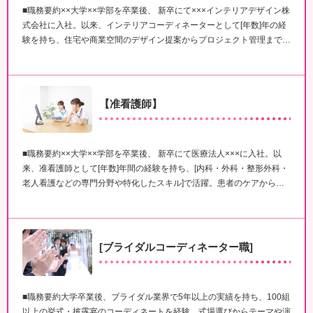
■職務要約××大学××学部を卒業後、 新卒にて×××インテリアデザイン株
式会社に入社。以来、インテリアコーディネーターとして[年数]年の経
験を持ち、住宅や商業空間のデザイン提案からプロジェクト管理まで…
【准看護師】
■職務要約××大学××学部を卒業後、 新卒にて医療法人×××に入社。以
来、准看護師として[年数]年間の経験を持ち、[内科・外科・整形外科・
老人看護などの専門分野や特化したスキル]で活躍。患者のケアから…
[ブライダルコーディネーター職]
■職務要約大学卒業後、ブライダル業界で5年以上の実績を持ち、100組
以上の挙式・披露宴のコーディネートを経験。式場選びからテーマや演