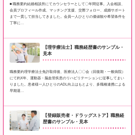
■ 職務要約結婚相談所にてカウンセラーとして〇年間従事。入会相談、
会員プロフィール作成、マッチング支援、交際フォロー、成婚サポート
まで一貫して担当してきました。会員一人ひとりの価値観や希望条件を
丁寧に…
【理学療法士】職務経歴書のサンプル・
見本
職務要約理学療法士免許取得後、医療法人〇〇会（回復期・一般病院）
にて約X年、運動器・脳血管疾患のリハビリテーションに従事してまい
りました。患者様一人ひとりのADL向上はもとより、多職種連携による
早期退…
【登録販売者・ドラッグストア】職務経
歴書のサンプル・見本