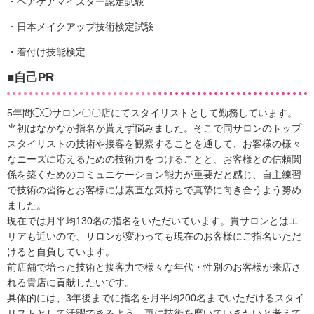
・ヘアケアマイスター認定試験
・日本メイクアップ技術検定試験
・着付け技能検定
■自己PR
5年間◯◯サロン〇〇店にてスタイリストとして勤務しています。
当初はなかなか指名が貰えず悩みました。そこで同サロンのトップ
スタイリストの技術や接客を観察することを通して、お客様の様々
なニーズに応えるための技術力をつけることと、お客様との信頼関
係を築くためのコミュニケーション能力が重要だと感じ、自主練習
で技術の習得とお客様には素直な気持ちで真摯に向き合うよう努め
ました。
現在では月平均130名の指名をいただいています。貴サロンとはエ
リアも近いので、サロンが変わっても現在のお客様にご指名いただ
けると自負しています。
前店舗で培った技術と接客力で様々な年代・性別のお客様が来店さ
れる貴店に貢献したいです。
具体的には、3年後までに指名を月平均200名までいただけるスタイ
リストとして活躍できるよう、更に技術を磨いていきたいと考えて