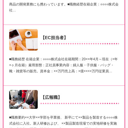
商品の開発業務にも携わっています。■職務経歴在籍企業：○○○○株式会
社…
【EC担当者】
■職務経歴 在籍企業：○○○○株式会社在籍期間：20××年4月～現在（×年
×ヶ月在籍）雇用形態：正社員事業内容：婦人服・子供服・バッグ・
靴・雑貨等の販売。資本金：××万円売上高：×億××××万円従業員…
【広報職】
■職務要約××大学××学部を卒業後、 新卒にて××製品を製造する○○○○株
式会社に入社。新人研修および、 ××製品製造現場での実地研修を実施