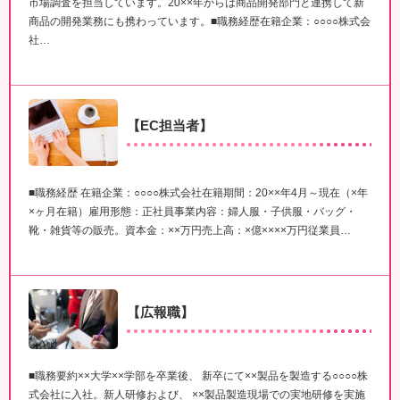
市場調査を担当しています。20××年からは商品開発部門と連携して新
商品の開発業務にも携わっています。■職務経歴在籍企業：○○○○株式会
社…
【EC担当者】
■職務経歴 在籍企業：○○○○株式会社在籍期間：20××年4月～現在（×年
×ヶ月在籍）雇用形態：正社員事業内容：婦人服・子供服・バッグ・
靴・雑貨等の販売。資本金：××万円売上高：×億××××万円従業員…
【広報職】
■職務要約××大学××学部を卒業後、 新卒にて××製品を製造する○○○○株
式会社に入社。新人研修および、 ××製品製造現場での実地研修を実施