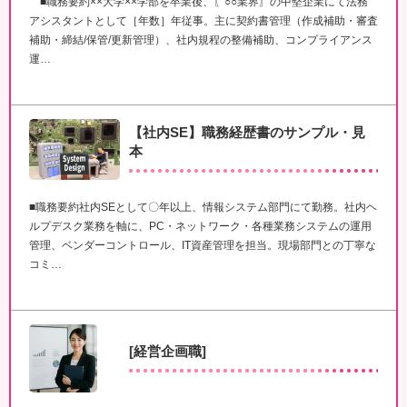
■職務要約××大学××学部を卒業後、〖○○業界〗の中堅企業にて法務
アシスタントとして［年数］年従事。主に契約書管理（作成補助・審査
補助・締結/保管/更新管理）、社内規程の整備補助、コンプライアンス
運…
【社内SE】職務経歴書のサンプル・見
本
■職務要約社内SEとして〇年以上、情報システム部門にて勤務。社内ヘ
ルプデスク業務を軸に、PC・ネットワーク・各種業務システムの運用
管理、ベンダーコントロール、IT資産管理を担当。現場部門との丁寧な
コミ…
[経営企画職]