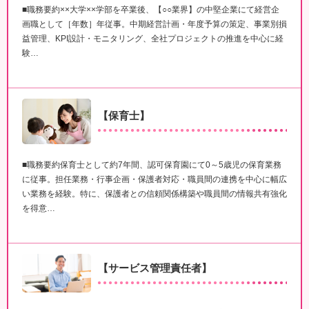
■職務要約××大学××学部を卒業後、【○○業界】の中堅企業にて経営企
画職として［年数］年従事。中期経営計画・年度予算の策定、事業別損
益管理、KPI設計・モニタリング、全社プロジェクトの推進を中心に経
験…
【保育士】
■職務要約保育士として約7年間、認可保育園にて0～5歳児の保育業務
に従事。担任業務・行事企画・保護者対応・職員間の連携を中心に幅広
い業務を経験。特に、保護者との信頼関係構築や職員間の情報共有強化
を得意…
【サービス管理責任者】