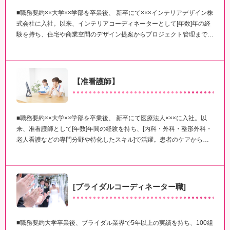
■職務要約××大学××学部を卒業後、 新卒にて×××インテリアデザイン株
式会社に入社。以来、インテリアコーディネーターとして[年数]年の経
験を持ち、住宅や商業空間のデザイン提案からプロジェクト管理まで…
【准看護師】
■職務要約××大学××学部を卒業後、 新卒にて医療法人×××に入社。以
来、准看護師として[年数]年間の経験を持ち、[内科・外科・整形外科・
老人看護などの専門分野や特化したスキル]で活躍。患者のケアから…
[ブライダルコーディネーター職]
■職務要約大学卒業後、ブライダル業界で5年以上の実績を持ち、100組