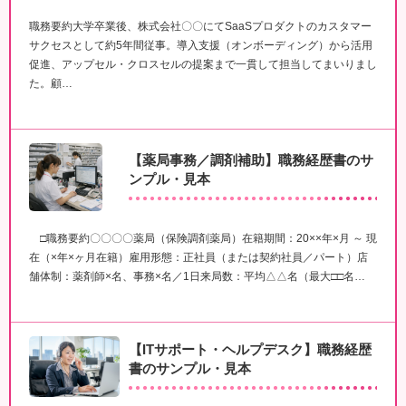
職務要約大学卒業後、株式会社〇〇にてSaaSプロダクトのカスタマー
サクセスとして約5年間従事。導入支援（オンボーディング）から活用
促進、アップセル・クロスセルの提案まで一貫して担当してまいりまし
た。顧…
【薬局事務／調剤補助】職務経歴書のサ
ンプル・見本
□職務要約〇〇〇〇薬局（保険調剤薬局）在籍期間：20××年×月 ～ 現
在（×年×ヶ月在籍）雇用形態：正社員（または契約社員／パート）店
舗体制：薬剤師×名、事務×名／1日来局数：平均△△名（最大□□名…
【ITサポート・ヘルプデスク】職務経歴
書のサンプル・見本