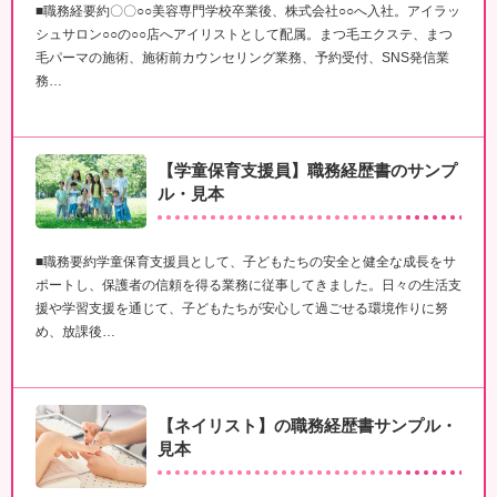
■職務経要約〇〇○○美容専門学校卒業後、株式会社○○へ入社。アイラッ
シュサロン○○の○○店へアイリストとして配属。まつ毛エクステ、まつ
毛パーマの施術、施術前カウンセリング業務、予約受付、SNS発信業
務…
【学童保育支援員】職務経歴書のサンプ
ル・見本
■職務要約学童保育支援員として、子どもたちの安全と健全な成長をサ
ポートし、保護者の信頼を得る業務に従事してきました。日々の生活支
援や学習支援を通じて、子どもたちが安心して過ごせる環境作りに努
め、放課後…
【ネイリスト】の職務経歴書サンプル・
見本