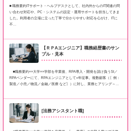
■ 職務要約ITサポート・ヘルプデスクとして、社内外からのIT関連の問
い合わせ対応や、PC・システムの設定・運用サポートを担当してきま
した。利用者の立場に立った丁寧で分かりやすい対応を心がけ、ITに
不…
【ＲＰAエンジニア】職務経歴書のサン
プル・見本
■職務要約××大学××学部を卒業後、RPA導入・開発を請け負うSI／
RPAベンダーにて、RPAエンジニアとして○年従事。複数顧客（〖例：
製造／小売／物流／金融／医療 など〗）に対し、業務ヒアリング～…
[法務アシスタント職]