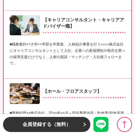
【キャリアコンサルタント・キャリアア
ドバイザー職】
■職務要約××大学××学部を卒業後、 人材紹介事業を行う○○○○株式会社
にキャリアコンサルタントとして入社。企業への新規開拓や既存企業へ
の採用支援だけでなく、人材の面談・マッチング・入社後フォローま
で…
【ホール・フロアスタッフ】
■職務経歴××株式会社 20××年××月～現在事業内容：飲食業(和食居酒
屋)の経営、企画、運営資本金：○○百万円売上高：○○百万円(20××年)従
会員登録する（無料）
業員数：○○名雇用形態：正社員配属先店舗：××店配属先…