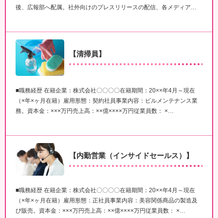
後、広報部へ配属。社外向けのプレスリリースの配信、各メディア…
【清掃員】
■職務経歴 在籍企業：株式会社〇〇〇〇在籍期間：20××年4月～現在
（×年×ヶ月在籍）雇用形態：契約社員事業内容：ビルメンテナンス業
務。資本金：×××万円売上高：××億××××万円従業員数： ×…
【内勤営業（インサイドセールス）】
■職務経歴 在籍企業：株式会社〇〇〇〇在籍期間：20××年4月～現在
（×年×ヶ月在籍）雇用形態：正社員事業内容：美容関係商品の製造及
び販売。資本金：×××万円売上高：××億××××万円従業員数： ×…