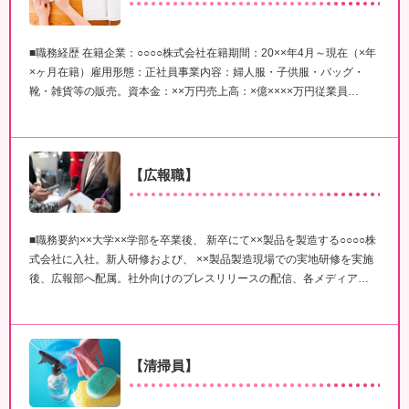
■職務経歴 在籍企業：○○○○株式会社在籍期間：20××年4月～現在（×年
×ヶ月在籍）雇用形態：正社員事業内容：婦人服・子供服・バッグ・
靴・雑貨等の販売。資本金：××万円売上高：×億××××万円従業員…
【広報職】
■職務要約××大学××学部を卒業後、 新卒にて××製品を製造する○○○○株
式会社に入社。新人研修および、 ××製品製造現場での実地研修を実施
後、広報部へ配属。社外向けのプレスリリースの配信、各メディア…
【清掃員】