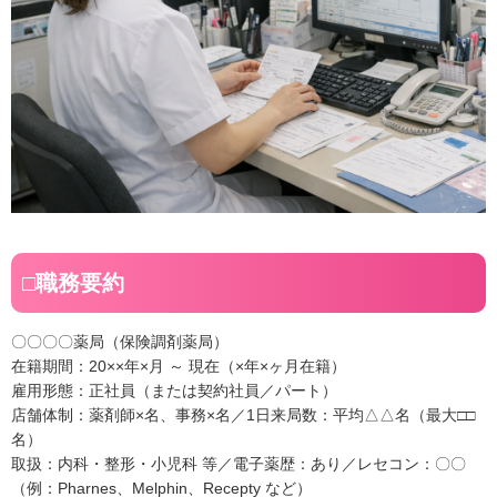
□職務要約
〇〇〇〇薬局（保険調剤薬局）
在籍期間：20××年×月 ～ 現在（×年×ヶ月在籍）
雇用形態：正社員（または契約社員／パート）
店舗体制：薬剤師×名、事務×名／1日来局数：平均△△名（最大□□
名）
取扱：内科・整形・小児科 等／電子薬歴：あり／レセコン：〇〇
（例：Pharnes、Melphin、Recepty など）