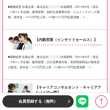
■職務経歴 在籍企業：株式会社〇〇〇〇在籍期間：20××年4月～現在
（×年×ヶ月在籍）雇用形態：契約社員事業内容：ビルメンテナンス業
務。資本金：×××万円売上高：××億××××万円従業員数： ×…
【内勤営業（インサイドセールス）】
■職務経歴 在籍企業：株式会社〇〇〇〇在籍期間：20××年4月～現在
（×年×ヶ月在籍）雇用形態：正社員事業内容：美容関係商品の製造及
び販売。資本金：×××万円売上高：××億××××万円従業員数： ×…
【キャリアコンサルタント・キャリアア
ドバイザー職】
会員登録する（無料）
■職務要約××大学××学部を卒業後、 人材紹介事業を行う○○○○株式会社