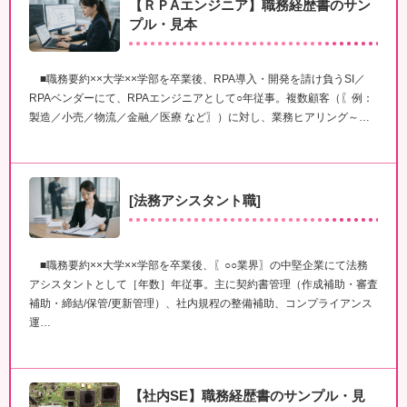
【ＲＰAエンジニア】職務経歴書のサン
プル・見本
■職務要約××大学××学部を卒業後、RPA導入・開発を請け負うSI／
RPAベンダーにて、RPAエンジニアとして○年従事。複数顧客（〖例：
製造／小売／物流／金融／医療 など〗）に対し、業務ヒアリング～…
[法務アシスタント職]
■職務要約××大学××学部を卒業後、〖○○業界〗の中堅企業にて法務
アシスタントとして［年数］年従事。主に契約書管理（作成補助・審査
補助・締結/保管/更新管理）、社内規程の整備補助、コンプライアンス
運…
【社内SE】職務経歴書のサンプル・見