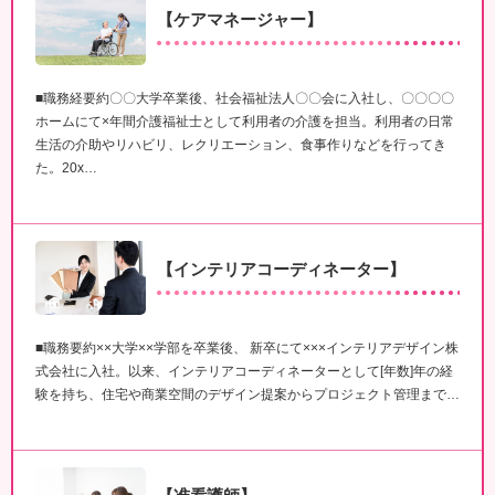
【ケアマネージャー】
■職務経要約〇〇大学卒業後、社会福祉法人〇〇会に入社し、〇〇〇〇
ホームにて×年間介護福祉士として利用者の介護を担当。利用者の日常
生活の介助やリハビリ、レクリエーション、食事作りなどを行ってき
た。20x…
【インテリアコーディネーター】
■職務要約××大学××学部を卒業後、 新卒にて×××インテリアデザイン株
式会社に入社。以来、インテリアコーディネーターとして[年数]年の経
験を持ち、住宅や商業空間のデザイン提案からプロジェクト管理まで…