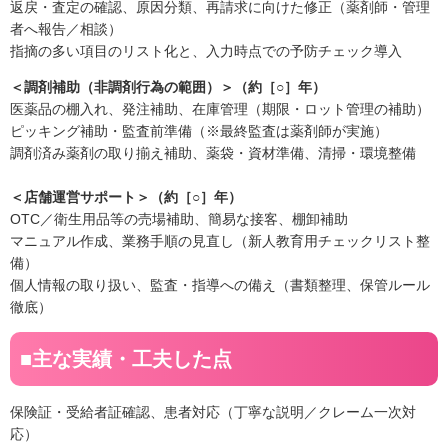
返戻・査定の確認、原因分類、再請求に向けた修正（薬剤師・管理
者へ報告／相談）
指摘の多い項目のリスト化と、入力時点での予防チェック導入
＜調剤補助（非調剤行為の範囲）＞（約［○］年）
医薬品の棚入れ、発注補助、在庫管理（期限・ロット管理の補助）
ピッキング補助・監査前準備（※最終監査は薬剤師が実施）
調剤済み薬剤の取り揃え補助、薬袋・資材準備、清掃・環境整備
＜店舗運営サポート＞（約［○］年）
OTC／衛生用品等の売場補助、簡易な接客、棚卸補助
マニュアル作成、業務手順の見直し（新人教育用チェックリスト整
備）
個人情報の取り扱い、監査・指導への備え（書類整理、保管ルール
徹底）
■主な実績・工夫した点
保険証・受給者証確認、患者対応（丁寧な説明／クレーム一次対
応）