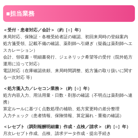
■担当業務
＜受付・患者対応／会計＞（約［○］年）
来局対応、保険証・各種受給者証の確認、初回来局時の登録案内
処方箋受領、記載不備の確認、薬剤師へ引継ぎ（疑義は薬剤師へエ
スカレーション）
会計、領収書・明細書発行、ジェネリック希望等の受付（院外処方
運用に沿って対応）
電話対応（在庫確認依頼、来局時間調整、処方箋の取り扱いに関す
る一次対応 等）
＜処方箋入力／レセコン業務＞（約［○］年）
処方内容入力、用法用量・日数・剤形の確認（不明点は薬剤師へ連
携）
算定ルールに基づく点数処理の補助、処方変更時の差分整理
入力チェック（患者情報、保険情報、算定漏れ・重複の確認）
＜レセプト（調剤報酬明細書）作成・点検／請求＞（約［○］年）
月次レセプト作成、点検、請求データ作成・提出手続き