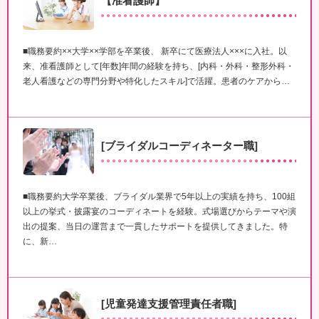
【准看護師】
■職務要約××大学××学部を卒業後、 新卒にて医療法人×××に入社。以
来、准看護師として[年数]年間の経験を持ち、[内科・外科・整形外科・
老人看護などの専門分野や特化したスキル]で活躍。患者のケアから…
[ブライダルコーディネーター職]
■職務要約大学卒業後、ブライダル業界で5年以上の実績を持ち、100組
以上の挙式・披露宴のコーディネートを経験。式場選びからテーマや演
出の提案、当日の運営まで一貫したサポートを提供してきました。特
に、新…
[児童発達支援管理責任者職]