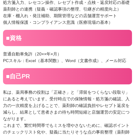
処方箋入力、レセコン操作、レセプト作成・点検・返戻対応の基礎
薬剤師との連携（疑義・確認事項の整理、引継ぎの精度向上）
在庫・棚入れ・発注補助、期限管理などの店舗運営サポート
個人情報保護・コンプライアンス意識（医療現場の基本）
■資格
普通自動車免許（20××年×月）
PCスキル：Excel（基本関数）、Word（文書作成）、メール対応
■自己PR
私は、薬局事務の役割は「正確さ」と「滞留をつくらない段取り」
にあると考えています。受付時点での保険情報・処方箋の確認、入
力の一次精度を上げることで、薬剤師の確認負担やレセプト返戻を
減らし、結果として患者さまの待ち時間短縮と店舗運営の安定につ
ながります。
これまで、繁忙時間帯でもミスを増やさないために、確認ポイント
のチェックリスト化や、疑義に当たりそうな点の事前整理（薬剤師