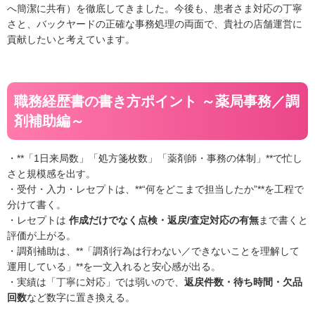
へ簡潔に共有）を徹底してきました。今後も、患者さま対応の丁寧
さと、バックヤードの正確な事務処理の両面で、貴社の店舗運営に
貢献したいと考えています。
職務経歴書の書き方ポイント ～薬局事務／調
剤補助編～
・**「1日来局数」「処方箋枚数」「薬剤師・事務の体制」**で忙し
さと規模感を出す。
・受付・入力・レセプトは、**“何をどこまで担当したか”**を工程で
分けて書く。
・レセプトは
作成だけでなく点検・返戻/査定対応の有無
まで書くと
評価が上がる。
・調剤補助は、**「調剤行為は行わない／できないことを理解して
運用している」**を一文入れると安心感が出る。
・実績は「丁寧に対応」では弱いので、
返戻件数・待ち時間・欠品
回数
など数字に置き換える。