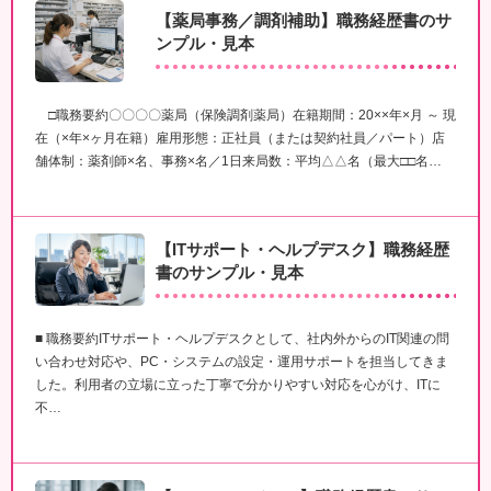
【薬局事務／調剤補助】職務経歴書のサ
ンプル・見本
□職務要約〇〇〇〇薬局（保険調剤薬局）在籍期間：20××年×月 ～ 現
在（×年×ヶ月在籍）雇用形態：正社員（または契約社員／パート）店
舗体制：薬剤師×名、事務×名／1日来局数：平均△△名（最大□□名…
【ITサポート・ヘルプデスク】職務経歴
書のサンプル・見本
■ 職務要約ITサポート・ヘルプデスクとして、社内外からのIT関連の問
い合わせ対応や、PC・システムの設定・運用サポートを担当してきま
した。利用者の立場に立った丁寧で分かりやすい対応を心がけ、ITに
不…