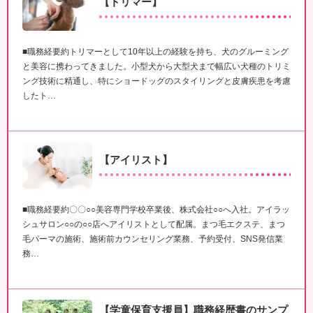
【トリマー】
■職務経要約トリマーとして10年以上の経験を持ち、犬のグルーミング
と美容に携わってきました。小型犬から大型犬まで幅広い犬種のトリミ
ング技術に精通し、特にショードッグのスタイリングと皮膚疾患を考慮
したト…
【アイリスト】
■職務経要約〇〇○○美容専門学校卒業後、株式会社○○へ入社。アイラッ
シュサロン○○の○○店へアイリストとして配属。まつ毛エクステ、まつ
毛パーマの施術、施術前カウンセリング業務、予約受付、SNS発信業
務…
【学童保育支援員】職務経歴書のサンプ