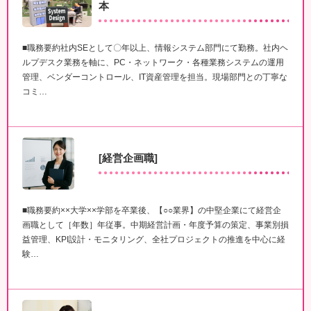
本
■職務要約社内SEとして〇年以上、情報システム部門にて勤務。社内ヘ
ルプデスク業務を軸に、PC・ネットワーク・各種業務システムの運用
管理、ベンダーコントロール、IT資産管理を担当。現場部門との丁寧な
コミ…
[経営企画職]
■職務要約××大学××学部を卒業後、【○○業界】の中堅企業にて経営企
画職として［年数］年従事。中期経営計画・年度予算の策定、事業別損
益管理、KPI設計・モニタリング、全社プロジェクトの推進を中心に経
験…