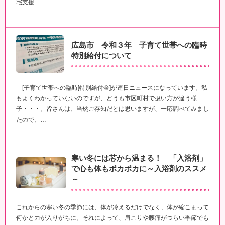
宅支援…
広島市 令和３年 子育て世帯への臨時
特別給付について
[子育て世帯への臨時]特別給付金]が連日ニュースになっています。私
もよくわかっていないのですが、どうも市区町村で扱い方が違う様
子・・・。皆さんは、当然ご存知だとは思いますが、一応調べてみまし
たので、…
寒い冬には芯から温まる！ 「入浴剤」
で心も体もポカポカに～入浴剤のススメ
～
これからの寒い冬の季節には、体が冷えるだけでなく、体が縮こまって
何かと力が入りがちに。それによって、肩こりや腰痛がつらい季節でも