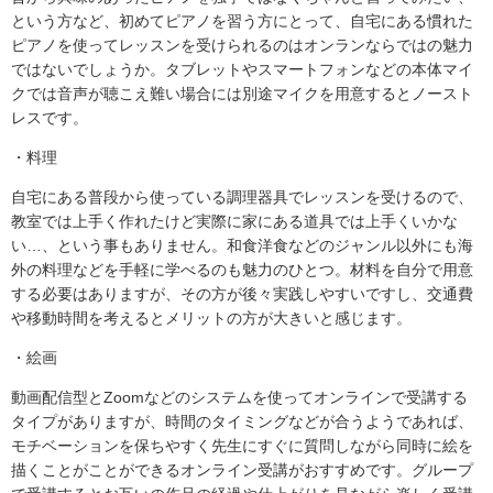
という方など、初めてピアノを習う方にとって、自宅にある慣れた
ピアノを使ってレッスンを受けられるのはオンランならではの魅力
ではないでしょうか。タブレットやスマートフォンなどの本体マイ
クでは音声が聴こえ難い場合には別途マイクを用意するとノースト
レスです。
・料理
自宅にある普段から使っている調理器具でレッスンを受けるので、
教室では上手く作れたけど実際に家にある道具では上手くいかな
い…、という事もありません。和食洋食などのジャンル以外にも海
外の料理などを手軽に学べるのも魅力のひとつ。材料を自分で用意
する必要はありますが、その方が後々実践しやすいですし、交通費
や移動時間を考えるとメリットの方が大きいと感じます。
・絵画
動画配信型とZoomなどのシステムを使ってオンラインで受講する
タイプがありますが、時間のタイミングなどが合うようであれば、
モチベーションを保ちやすく先生にすぐに質問しながら同時に絵を
描くことがことができるオンライン受講がおすすめです。グループ