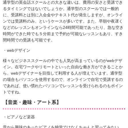
通学型の英会話スクールとの大きな違いは、費用の安さと受講でき
るタイミングではないでしょうか。通学型のスクールでは一般的
に、受講料とは別に入会金やテキスト代が発生しますが、オンライ
ンでは受講料のみ、というケースが多いです。また、早朝や夜遅く
などのレッスンもオンラインなら24時間可能であったり、急な空き
時間ができた時でも５分前まで予約が可能なレッスンもあり、すき
間時間での受講も可能です。
・webデザイン
様々なビジネススクールの中でも人気が高まっているのがwebデザ
イン。在宅ワークやリモートといった自由な働き方ができることか
ら、webデザイナーを目指して利用する人が増えています。通学型
の場合もパソコンを使用するので、オンラインで自宅で受講するの
であれば、使い慣れたパソコンでレッスンを受けられるのもポイン
トですね。
【音楽・趣味・アート系】
・ピアノなど楽器
昔から興味のあったピアノを独学ではなくちゃんと習ってみたい、