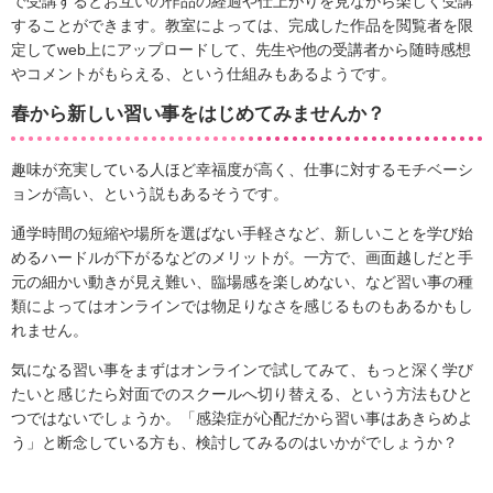
で受講するとお互いの作品の経過や仕上がりを見ながら楽しく受講
することができます。教室によっては、完成した作品を閲覧者を限
定してweb上にアップロードして、先生や他の受講者から随時感想
やコメントがもらえる、という仕組みもあるようです。
春から新しい習い事をはじめてみませんか？
趣味が充実している人ほど幸福度が高く、仕事に対するモチベーシ
ョンが高い、という説もあるそうです。
通学時間の短縮や場所を選ばない手軽さなど、新しいことを学び始
めるハードルが下がるなどのメリットが。一方で、画面越しだと手
元の細かい動きが見え難い、臨場感を楽しめない、など習い事の種
類によってはオンラインでは物足りなさを感じるものもあるかもし
れません。
気になる習い事をまずはオンラインで試してみて、もっと深く学び
たいと感じたら対面でのスクールへ切り替える、という方法もひと
つではないでしょうか。「感染症が心配だから習い事はあきらめよ
う」と断念している方も、検討してみるのはいかがでしょうか？