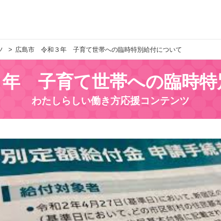
ツ
広島市 令和３年 子育て世帯への臨時特別給付について
３年 子育て世帯への臨時特
わたしらしい働き方応援コンテンツ