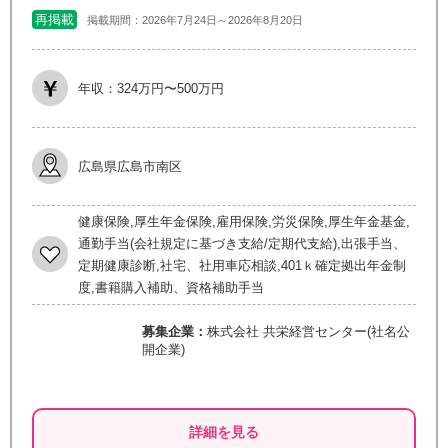
再掲載
掲載期間：2026年7月24日～2026年8月20日
年収：324万円〜500万円
広島県広島市南区
健康保険,厚生年金保険,雇用保険,労災保険,厚生年金基金,
通勤手当(会社規定に基づき支給/定期代支給),出張手当、
定期健康診断,社宅、社用車応相談,401ｋ確定拠出年金制
度,書籍購入補助、資格補助手当
募集企業：
株式会社 共栄経営センター(社名公
開企業)
詳細を見る