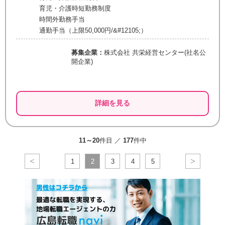
育児・介護時短勤務制度
時間外勤務手当
通勤手当（上限50,000円/&#12105;）
募集企業：
株式会社 共栄経営センター(社名公
開企業)
詳細を見る
11～20
件目 ／
177
件中
1
2
3
4
5