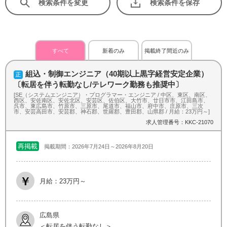
検索条件を変更
検索条件を保存
すべて
新着のみ
掲載終了間近のみ
組込・制御エンジニア（40期以上黒字経営安定企業）
〔転居を伴う転勤なし/テレワーク勤務も推奨中〕
[SE（システムエンジニア）・プログラマー・エンジニア / 中区、東区、南区、
西区、安佐南区、安佐北区、安芸区、佐伯区、大竹市、廿日市市、江田島市、
呉市、東広島市、竹原市、三原市、尾道市、福山市、府中市、庄原市、三次
市、安芸高田市、安芸郡、神石郡、世羅郡、豊田郡、山県郡 / 月給：23万円～]
求人管理番号：KKC-21070
再掲載
掲載期間：2026年7月24日～2026年8月20日
月給：23万円～
広島県
＜転居を伴う転勤なし＞