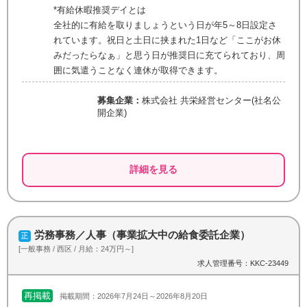
*有給休暇推奨デイとは
全社的に有給を取りましょうという日が年5～8日設定さ
れています。祝日と土日に挟まれた1日など「ここがお休
みだったらなぁ」と思う日が推奨日に充てられており、周
囲に気遣うことなく連休が取得できます。
募集企業：
株式会社 共栄経営センター(社名公
開企業)
詳細を見る
労務事務／人事（事業拡大中の給食委託企業）
[一般事務 / 西区 / 月給：24万円～]
求人管理番号：KKC-23449
再掲載
掲載期間：2026年7月24日～2026年8月20日