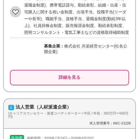
退職金制度)、携帯電話貸与、勤続表彰、結婚・出産・住
宅購入に関する祝い金制度、出張手当、役職手当(リーダ
ーや長等)、職能手当、資格手当、退職金制度(勤続3年以
上)、社員持株会制度、販売報奨金制度、勤続表彰制度、
照明コンサルタント・電気工事士などの資格取得補助制度
募集企業：
株式会社 共栄経営センター(社名公
開企業)
詳細を見る
法人営業（人材派遣企業）
[キャリアカウンセラー・派遣コーディネーター / 中区 / 年収：350万円〜500万
円]
求人管理番号：KKC-21228
再掲載
掲載期間：2026年7月24日～2026年8月20日