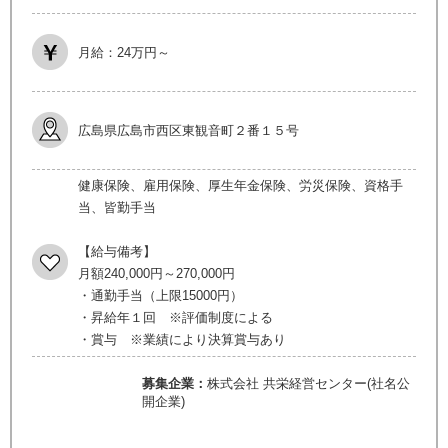
月給：24万円～
広島県広島市西区東観音町２番１５号
健康保険、雇用保険、厚生年金保険、労災保険、資格手
当、皆勤手当
【給与備考】
月額240,000円～270,000円
・通勤手当（上限15000円）
・昇給年１回 ※評価制度による
・賞与 ※業績により決算賞与あり
募集企業：
株式会社 共栄経営センター(社名公
開企業)