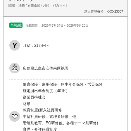
[総務・法務 / 安佐南区 / 月給：21万円～]
求人管理番号：KKC-23307
再掲載
掲載期間：2026年7月24日～2026年8月20日
月給：21万円～
広島県広島市安佐南区祇園
健康保険・雇用保険・厚生年金保険・労災保険
確定拠出年金制度（401K）
従業員持株会
財形
教育制度(新入社員研修
中堅社員研修、管理者研修 他
階層別教育、EQ研修他、各種テーマ別研修)
育児・介護休職制度