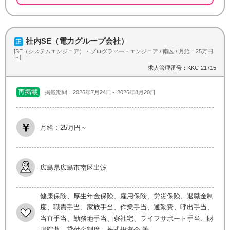
社内SE（電力グループ会社）
[SE（システムエンジニア）・プログラマー・エンジニア / 南区 / 月給：25万円
～]
求人管理番号：KKC-21715
再掲載
掲載期間：2026年7月24日～2026年8月20日
月給：25万円～
広島県広島市南区出汐
健康保険、厚生年金保険、雇用保険、労災保険、退職金制
度、職責手当、家族手当、作業手当、通勤費、呼出手当、
当直手当、勤務地手当、寮社宅、ライフサポート手当、財
形貯蓄、貸付金制度、株式投資会 等