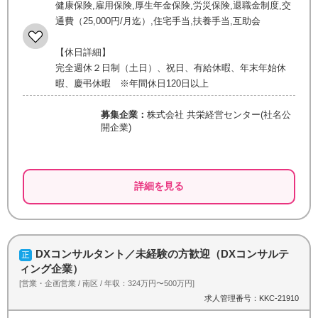
健康保険,雇用保険,厚生年金保険,労災保険,退職金制度,交
通費（25,000円/月迄）,住宅手当,扶養手当,互助会
【休日詳細】
完全週休２日制（土日）、祝日、有給休暇、年末年始休
暇、慶弔休暇 ※年間休日120日以上
募集企業：
株式会社 共栄経営センター(社名公
開企業)
詳細を見る
DXコンサルタント／未経験の方歓迎（DXコンサルテ
ィング企業）
[営業・企画営業 / 南区 / 年収：324万円〜500万円]
求人管理番号：KKC-21910