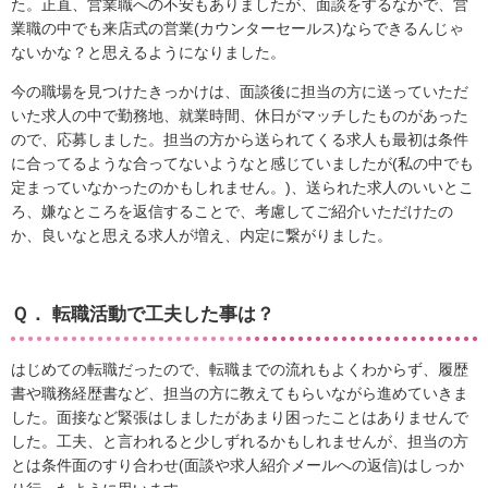
た。正直、営業職への不安もありましたが、面談をするなかで、営
業職の中でも来店式の営業(カウンターセールス)ならできるんじゃ
ないかな？と思えるようになりました。
今の職場を見つけたきっかけは、面談後に担当の方に送っていただ
いた求人の中で勤務地、就業時間、休日がマッチしたものがあった
ので、応募しました。担当の方から送られてくる求人も最初は条件
に合ってるような合ってないようなと感じていましたが(私の中でも
定まっていなかったのかもしれません。)、送られた求人のいいとこ
ろ、嫌なところを返信することで、考慮してご紹介いただけたの
か、良いなと思える求人が増え、内定に繋がりました。
Ｑ． 転職活動で工夫した事は？
はじめての転職だったので、転職までの流れもよくわからず、履歴
書や職務経歴書など、担当の方に教えてもらいながら進めていきま
した。面接など緊張はしましたがあまり困ったことはありませんで
した。工夫、と言われると少しずれるかもしれませんが、担当の方
とは条件面のすり合わせ(面談や求人紹介メールへの返信)はしっか