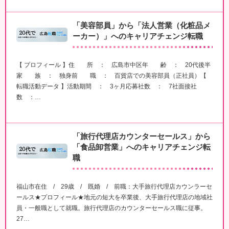
「美容部員」から「法人営業（化粧品メ
ーカー）」へのキャリアチェンジ転職
【 プロフィール 】住 所 ： 広島市中区年 齢 ： 20代後半
家 族 ： 独身前 職 ： 百貨店での美容部員（正社員）【
転職活動データ 】活動期間 ： 3ヶ月応募社数 ： 7社面接社
数 ：…
「旅行代理店カウンターセールス」から
「食品卸営業」へのキャリアチェンジ転
職
福山市在住 / 29歳 / 既婚 / 前職：大手旅行代理店カウンラーセ
ールス★プロフィール★地元の短大を卒業後、大手旅行代理店の地域社
員・一般職として就職。旅行代理店のカウンターセールス職に従事。
27…