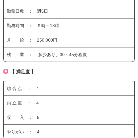
勤務日数 ： 週5日
勤務時間 ： ９時～18時
月 給 ： 250,000円
残 業 ： 多少あり、30～45分程度
【 満足度 】
総 合 点 ： 4
両 立 度 ： 4
収 入 ： 5
やりがい ： 4