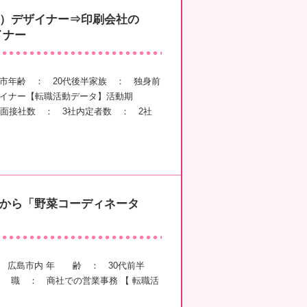
）デザイナー⇒印刷会社の
イナー
市年齢 ： 20代後半家族 ： 独身前
イナー【転職活動データ】活動期
社面接社数 ： 3社内定者数 ： 2社
から「野菜コーディネータ
： 広島市内 年 齢 ： 30代前半
職 ： 商社での営業事務 【 転職活