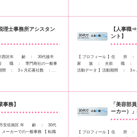
税理士事務所アシスタン
【人事職⇒
ント】
市西区年 齢 ： 30代後半
【 プロフィール 】住 所 ：
前 職 ： 専門商社の一般事
家 族 ： 夫前 職 ： 食
期間 ： 3ヶ月応募社数 ：…
活動データ 】活動期間 ： 3
業事務】
「美容部員
ーカー）」
市安佐南区 年 齢 ： 30代
メーカーでの一般事務 【 転職
【 プロフィール 】住 所 ：