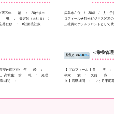
市西区年 齢 ： 20代後半
広島市在住 / 38歳 / 夫・
 職 ： 美容師（正社員）【
ロフィール★観光ビジネス関連の
応募社数 ： 8社面接社数…
正社員のホテルフロントとして就
＜栄養管理
島市安佐南区在住 年 齢 ：
【 プロフィール 】住 所 ：
人、高校生） 前 職 ： 経理
半家 族 ： 夫前 職 ： 
活動期間 ： …
タ 】活動期間 ： ２ヶ月半応募