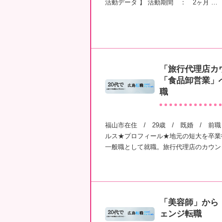
活動データ 】 活動期間 ： 2ヶ月 …
「旅行代理店カ
「食品卸営業」
職
福山市在住 / 29歳 / 既婚 / 
ルス★プロフィール★地元の短大を卒業
一般職として就職。旅行代理店のカウン
「美容師」から
ェンジ転職