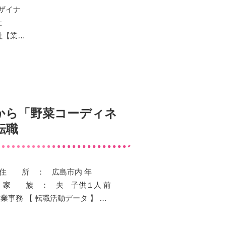
ザイナ
社
社【業…
から「野菜コーディネ
転職
 】 住 所 ： 広島市内 年
半 家 族 ： 夫 子供１人 前
事務 【 転職活動データ 】 …