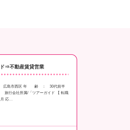
ド⇒不動産賃貸営業
： 広島市西区 年 齢 ： 30代前半
旅行会社所属/「ツアーガイド 【 転職
月 応…