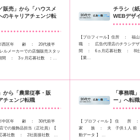
／販売」から「ハウスメ
チラシ（紙
へのキャリアチェンジ転
WEBデザ
【プロフィール】住所 ： 福山
職 ： 広告代理店のチラシデザ
市西区年 齢 ： 20代後半
間 ： 6ヵ月応募社数 ： 8
ルメーカーでの店舗販売スタッ
【業…
期間 ： 3ヶ月応募社数 ：…
」から「農業従事・販
「事務職」
アチェンジ転職
ー」へ転職
市中区年 齢 ： 30代前半
【 プロフィール 】 住 所 
での服飾品担当（正社員）【
家 族 ： 夫 子供１人 前 
応募社数 ： 2社面接社数 …
動データ 】 …