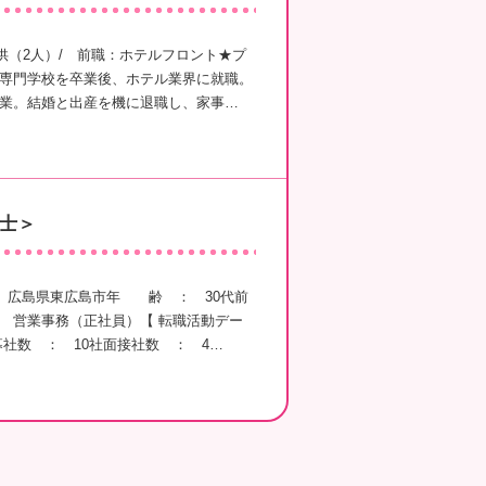
子供（2人）/ 前職：ホテルフロント★プ
専門学校を卒業後、ホテル業界に就職。
業。結婚と出産を機に退職し、家事…
士＞
 広島県東広島市年 齢 ： 30代前
営業事務（正社員）【 転職活動デー
社数 ： 10社面接社数 ： 4…